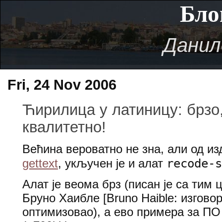
Бло
Данил
Fri, 24 Nov 2006
Ћирилица у латиницу: брзо,
квалитетно!
Већина вероватно не зна, али од и
recode-s
gettext
, укључен је и алат
Алат је веома брз (писан је са тим ц
Бруно Хаибле [Bruno Haible: изговор
оптимизовао), а ево примера за ПО