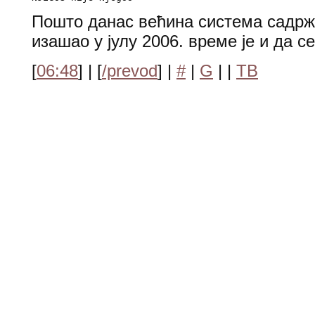
Пошто данас већина система садржи 
изашао у јулу 2006. време је и да се
[
06:48
] | [
/prevod
] |
#
|
G
|
|
TB