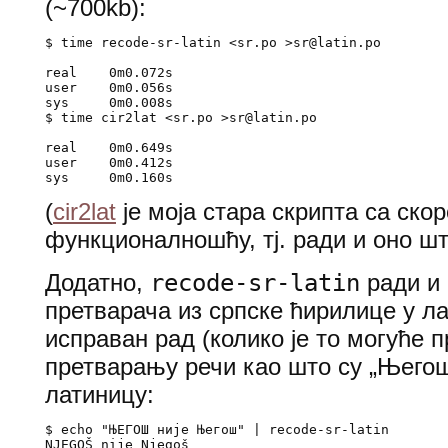
(~700kb):
$ time recode-sr-latin <sr.po >sr@latin.po

real    0m0.072s

user    0m0.056s

sys     0m0.008s

$ time cir2lat <sr.po >sr@latin.po

real    0m0.649s

user    0m0.412s

(
cir2lat
је моја стара скрипта са ско
функционалношћу, тј. ради и оно шт
recode-sr-latin
Додатно,
ради и
претварача из српске ћирилице у ла
исправан рад (колико је то могуће 
претварању речи као што су „Њего
латиницу:
$ echo "ЊЕГОШ није Његош" | recode-sr-latin

NJEGOŠ nije Njegoš